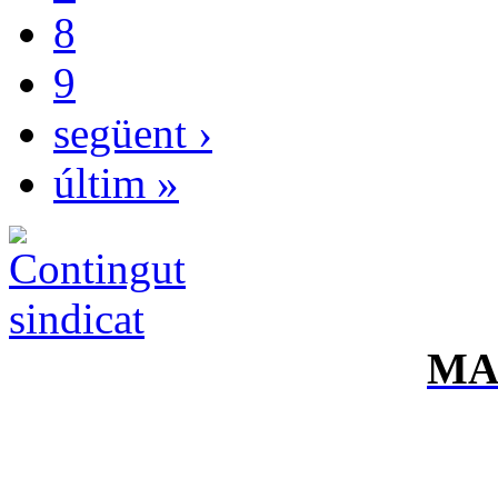
8
9
següent ›
últim »
MA