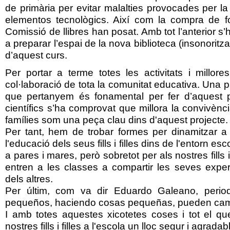
de primària per evitar malalties provocades per la
elementos tecnològics. Així com la compra de fol
Comissió de llibres han posat. Amb tot l’anterior 
a preparar l’espai de la nova biblioteca (insonoritza
d’aquest curs.
Per portar a terme totes les activitats i millore
col·laboració de tota la comunitat educativa. Una p
que pertanyem és fonamental per fer d’aquest pr
científics s’ha comprovat que millora la convivènci
famílies som una peça clau dins d'aquest projecte.
Per tant, hem de trobar formes per dinamitzar a q
l'educació dels seus fills i filles dins de l'entorn e
a pares i mares, però sobretot per als nostres fills 
entren a les classes a compartir les seves experi
dels altres.
Per últim, com va dir Eduardo Galeano, period
pequeños, haciendo cosas pequeñas, pueden cam
I amb totes aquestes xicotetes coses i tot el qu
nostres fills i filles a l'escola un lloc segur i agradab