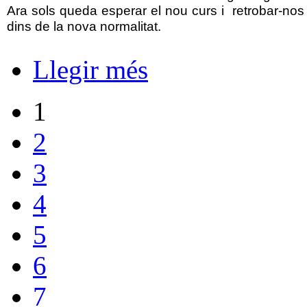
Ara sols queda esperar el nou curs i  retrobar-nos
dins de la nova normalitat.
Llegir més
1
2
3
4
5
6
7