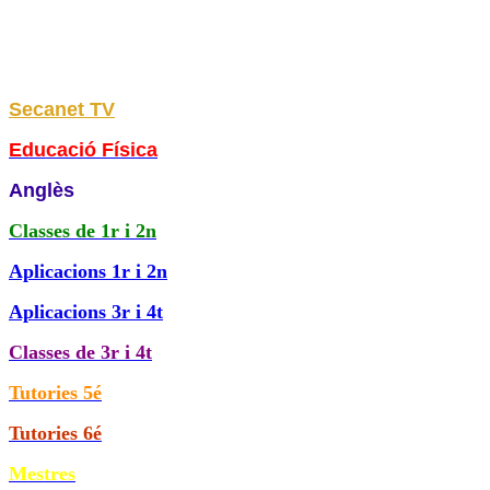
Secanet TV
Educació Física
Anglès
Classes de
1r i 2n
Aplicacions 1r i 2n
Aplicacions 3r i 4t
Classes de 3r i 4t
Tutories 5é
Tutories 6é
Mestres