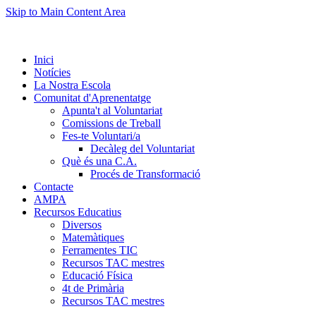
Skip to Main Content Area
Inici
Notícies
La Nostra Escola
Comunitat d'Aprenentatge
Apunta't al Voluntariat
Comissions de Treball
Fes-te Voluntari/a
Decàleg del Voluntariat
Què és una C.A.
Procés de Transformació
Contacte
AMPA
Recursos Educatius
Diversos
Matemàtiques
Ferramentes TIC
Recursos TAC mestres
Educació Física
4t de Primària
Recursos TAC mestres