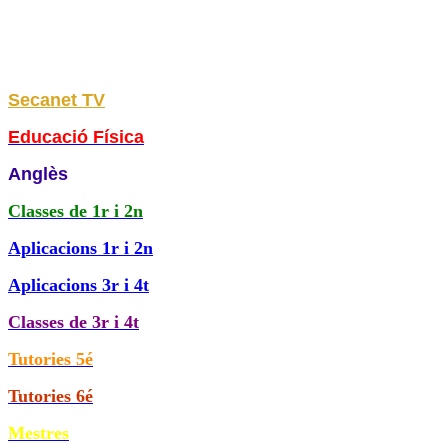
Secanet TV
Educació Física
Anglès
Classes de
1r i 2n
Aplicacions 1r i 2n
Aplicacions 3r i 4t
Classes de 3r i 4t
Tutories 5é
Tutories 6é
Mestres