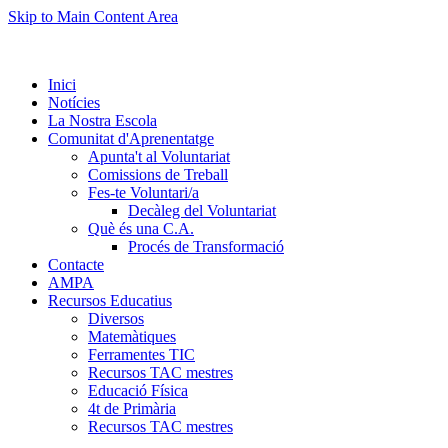
Skip to Main Content Area
Inici
Notícies
La Nostra Escola
Comunitat d'Aprenentatge
Apunta't al Voluntariat
Comissions de Treball
Fes-te Voluntari/a
Decàleg del Voluntariat
Què és una C.A.
Procés de Transformació
Contacte
AMPA
Recursos Educatius
Diversos
Matemàtiques
Ferramentes TIC
Recursos TAC mestres
Educació Física
4t de Primària
Recursos TAC mestres